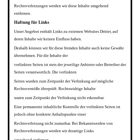
Rechtsverletzungen werden wir diese Inhalte umgehend
entfernen.
Haftung f
ü
r Links
Unser Angebot enth
ä
lt Links zu externen Websites Dritter, auf
deren Inhalte wir keinen Einfluss haben.
Deshalb k
ö
nnen wir f
ü
r diese fremden Inhalte auch keine Gew
ä
hr
ü
bernehmen. F
ü
r die Inhalte der
verlinkten Seiten ist stets der jeweilige Anbieter oder Betreiber der
Seiten verantwortlich. Die verlinkten
Seiten wurden zum Zeitpunkt der Verlinkung auf m
ö
gliche
Rechtsverst
öß
e
ü
berpr
ü
ft. Rechtswidrige Inhalte
waren zum Zeitpunkt der Verlinkung nicht erkennbar.
Eine permanente inhaltliche Kontrolle der verlinkten Seiten ist
jedoch ohne konkrete Anhaltspunkte einer
Rechtsverletzung nicht zumutbar. Bei Bekanntwerden von
Rechtsverletzungen werden wir derartige Links
umgehend entfernen.