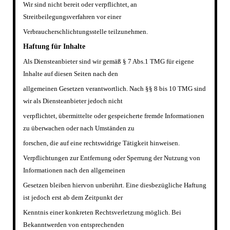
Wir sind nicht bereit oder verpflichtet, an
Streitbeilegungsverfahren vor einer
Verbraucherschlichtungsstelle teilzunehmen.
Haftung f
ü
r Inhalte
Als Diensteanbieter sind wir gem
äß
§ 7 Abs.1 TMG f
ü
r eigene
Inhalte auf diesen Seiten nach den
allgemeinen Gesetzen verantwortlich. Nach §§ 8 bis 10 TMG sind
wir als Diensteanbieter jedoch nicht
verpflichtet,
ü
bermittelte oder gespeicherte fremde Informationen
zu
ü
berwachen oder nach Umst
ä
nden zu
forschen, die auf eine rechtswidrige T
ä
tigkeit hinweisen.
Verpflichtungen zur Entfernung oder Sperrung der Nutzung von
Informationen nach den allgemeinen
Gesetzen bleiben hiervon unber
ü
hrt. Eine diesbez
ü
gliche Haftung
ist jedoch erst ab dem Zeitpunkt der
Kenntnis einer konkreten Rechtsverletzung m
ö
glich. Bei
Bekanntwerden von entsprechenden