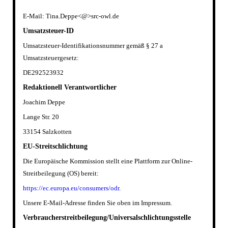
E-Mail: Tina.Deppe<@>src-owl.de
Umsatzsteuer
-ID
Umsatzsteuer-Identifikationsnummer gem
äß
§ 27 a
Umsatzsteuergesetz:
DE292523932
Redaktionell Verantwortlicher
Joachim Deppe
Lange Str. 20
33154 Salzkotten
EU-Streitschlichtung
Die Europ
ä
ische Kommission stellt eine Plattform zur Online-
Streitbeilegung (OS) bereit:
https://ec.europa.eu/consumers/odr
.
Unsere E-Mail-Adresse finden Sie oben im Impressum.
Verbraucherstreitbeilegung/Universalschlichtungsstelle